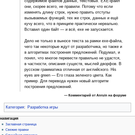
содержимое файлов данных, текстовых. ЕХЕ-файл
они, скорее всего, не правили. Потому что если
изменять длину строк, нужно править отступы
вызываемых функций, тех же строк, данных и ещё
кучу всего, что в принципе практически нереально.
Вставил один байт — и всё, ехе не запускается.
Дело не только в выносе текста за рамки exe-файла,
чего так некоторые ждут от разработчика, но также и
в алгоритмах построения предложений. Подумал, и
понял, что многое перевести правильно не удастся,
в частности, описания существ, мыслей дворфов. В
русском грамматика отличная от английского. His
eyes are green — Его глаза зеленого цвета. Как
пример. Для перевода нужен новый алгоритм
построения предложений.
— Комментарий от Anruin на форуме
Категория
:
Разработка игры
Н
действия на странице
персональные инструменты
навигация
статья
создать
Заглавная страница
а
учётную
обсуждение
Свежие правки
в
запись
читать