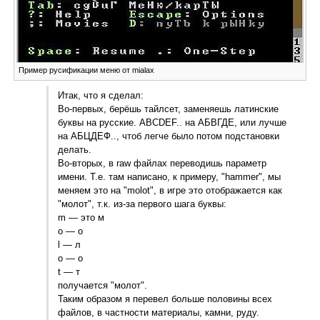
Пример русификации меню от mialax
Итак, что я сделал:
Во-первых, берёшь тайлсет, заменяешь латинские
буквы на русские. ABCDEF.. на АБВГДЕ, или лучше
на АБЦДЕФ.., чтоб легче было потом подстановки
делать.
Во-вторых, в raw файлах переводишь параметр
имени. Т.е. там написано, к примеру, "hammer", мы
меняем это на "molot", в игре это отображается как
"молот", т.к. из-за первого шага буквы:
m — это м
o — o
l — л
o — o
t — т
получается "молот".
Таким образом я перевел больше половины всех
файлов, в частности материалы, камни, руду.