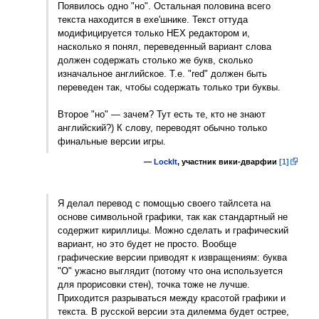
Появилось одно "но". Остальная половина всего
текста находится в exe'шнике. Текст оттуда
модифицируется только HEX редактором и,
насколько я понял, переведенный вариант слова
должен содержать столько же букв, сколько
изначальное английское. Т.е. "red" должен быть
переведен так, чтобы содержать только три буквы.
Второе "но" — зачем? Тут есть те, кто не знают
английский?) К слову, переводят обычно только
финальные версии игры.
—
LockIt
, участник вики-дварфии
[1]
Я делал перевод с помощью своего тайлсета на
основе символьной графики, так как стандартный не
содержит кириллицы. Можно сделать и графический
вариант, но это будет не просто. Вообще
графические версии приводят к извращениям: буква
"О" ужасно выглядит (потому что она используется
для прорисовки стен), точка тоже не лучше.
Приходится разрываться между красотой графики и
текста. В русской версии эта дилемма будет острее,