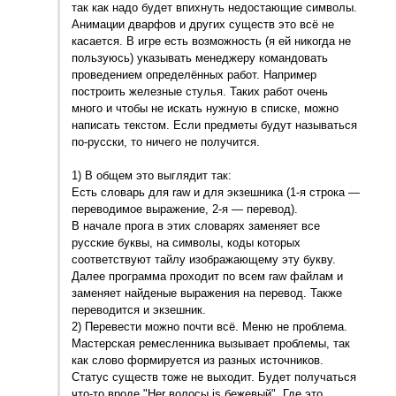
так как надо будет впихнуть недостающие символы.
Анимации дварфов и других существ это всё не
касается. В игре есть возможность (я ей никогда не
пользуюсь) указывать менеджеру командовать
проведением определённых работ. Например
построить железные стулья. Таких работ очень
много и чтобы не искать нужную в списке, можно
написать текстом. Если предметы будут называться
по-русски, то ничего не получится.
1) В общем это выглядит так:
Есть словарь для raw и для экзешника (1-я строка —
переводимое выражение, 2-я — перевод).
В начале прога в этих словарях заменяет все
русские буквы, на символы, коды которых
соответствуют тайлу изображающему эту букву.
Далее программа проходит по всем raw файлам и
заменяет найденые выражения на перевод. Также
переводится и экзешник.
2) Перевести можно почти всё. Меню не проблема.
Мастерская ремесленника вызывает проблемы, так
как слово формируется из разных источников.
Статус существ тоже не выходит. Будет получаться
что-то вроде "Her волосы is бежевый". Где это