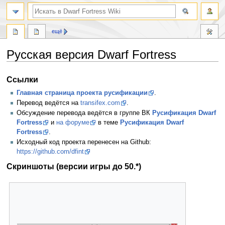
поиск
ещё
Русская версия Dwarf Fortress
Перейти
Перейти
Ссылки
к
к
Главная страница проекта русификации
.
навигации
поиску
Перевод ведётся на
transifex.com
.
Обсуждение перевода ведётся в группе ВК
Русификация Dwarf
Fortress
и
на форуме
в теме
Русификация Dwarf
Fortress
.
Исходный код проекта перенесен на Github:
https://github.com/dfint
Скриншоты (версии игры до 50.*)