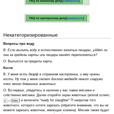
FAQ по военному делу
развернуть
FAQ по шахтерскому делу
развернуть
Некатегоризированные
Вопросы про воду
В:
Если вылить воду в естественно залитые пещеры, уйдёт ли
она за пределы карты или пещера начнёт переполняться?
О: Выльется за пределы карты.
Кости
В:
У меня есть дварф в странном настроении, и ему нужны
кости. Ну так у меня скелет дохлого медведя лежит снаружи
плюс много домашних животных.
О: Во-первых, убедитесь в наличии у вас лавки мясника и
собственно мясника. Далее откройте экран животных (animal screen,
ru
→
) и включите "ready for slaughter"
напротив того
z
Enter
животного, которого хотите зарезать (обратите внимание, что вы не
можете зарезать животное, имеющее хозяина). Мясник также будет