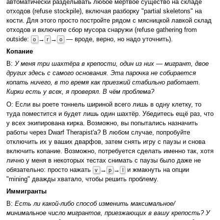
автоматически разделывать любое мёртвое существо на складе
отходов (refuse stockpile), включая разборку "partial skeletons" на
кости. Для этого просто постройте рядом с мясницкой лавкой склад
отходов и включите сбор мусора снаружи (refuse gathering from
outside:
→
→
— вроде, верно, но надо уточнить).
o
r
o
Копание
В:
У меня три шахтёра в крепости, один из них — мигрант, двое
других здесь с самого основания. Эта парочка не собирается
копать ничего, в то время как приезжий стабильно работает.
Кирки есть у всех, я проверял. В чём проблема?
О: Если вы роете тоннель шириной всего лишь в одну клетку, то
туда поместится и будет лишь один шахтёр. Убедитесь ещё раз, что
у всех экипирована кирка. Возможно, вы попытались назначить
работы через Dwarf Therapist'а? В любом случае, попробуйте
отключить их у ваших дварфов, затем снять игру с паузы и снова
включить копание. Возможно, потребуется сделать именно так, хотя
лично у меня в некоторых тестах снимать с паузы было даже не
обязательно: просто нажать
→
→
и жмакнуть на опции
v
p
l
"mining" дважды хватало, чтобы решить проблему.
Иммигранты
В:
Есть ли какой-либо способ изменить максимальное/
минимальное число мигрантов, приезжающих в вашу крепость? У