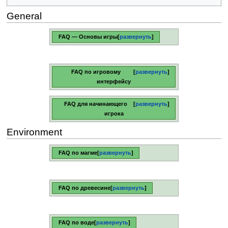
General
FAQ — Основы игры
развернуть
FAQ по игровому
развернуть
интерфейсу
FAQ для начинающего
развернуть
игрока
Environment
FAQ по магме
развернуть
FAQ по древесине
развернуть
FAQ по воде
развернуть