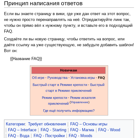
Принцип написания ответов
Если вы знаете страницу в вики, где уже дан ответ на этот вопрос,
не нужно просто перенаправлять на неё. Отредактируйте линк так,
чтобы он прямо вёл к нужному пункту, и вставьте его в подходящий
FAQ.
Создаёте ли вы новую страницу, чтобы ответить на вопрос, или
даёте ссылку на уже существующую, не забудьте добавить шаблон!
Вот он:
{{Название FAQ}}
Новичкам
Об игре
-
Руководства
-
Установка игры
-
FAQ
Быстрый старт в Режиме крепости
-
Быстрый
старт в Режиме приключений
Режим крепости
-
Режим искателя
(
Управление
)
приключений
Где ещё получить информацию?
Категории
:
Требует обновления
FAQ – Основы игры
FAQ – Interface
FAQ - Starting
FAQ - Магма
FAQ - Wood
FAQ - Вода
FAQ - Постройки
FAQ - Moods