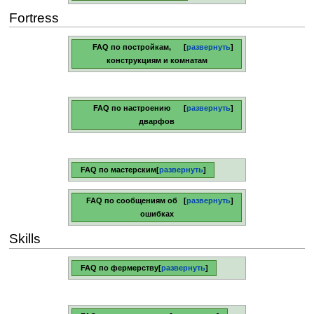
Fortress
FAQ по постройкам,
развернуть
конструкциям и комнатам
FAQ по настроению
развернуть
дварфов
FAQ по мастерским
развернуть
FAQ по сообщениям об
развернуть
ошибках
Skills
FAQ по фермерству
развернуть