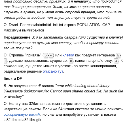
меня постоянно десятки приезжих, и я ненавижу, что приходится
так быстро расширяться. Знаю, их можно просто послать
служить в армию, но у меня есть строгий принцип, что лучше не
иметь работы вообще, чем впустую терять время на ней.
О: Dwarf_Fortress\data\init\d_init.txt строка POPULATION_CAP — ваш
максимум иммигрантов
Передвижение
В:
Как заставить дварфа (или существо в клетке)
передвинуться на нужную мне клетку, чтобы к примеру казнить
его на ловушке?
О: Строишь "привязь" (
-
) или
клетку
как предмет интерьера
-
b
v
b
. Дальше привязываешь существо:
, навел на цепь/клетку,
. К
j
q
a
сожалению, существо может и убежать во время конвоирования,
радикальное решение
описано тут
.
linux и DF
В:
Не запускается df пишет "error while loading shared library:
%название библиотеки%: Cannot open shared obkect file: No such file
or directory"
О: Если у вас 32битная система то достаточно установить
недостающие пакеты. Если же 64битная система то можно почитать
официальную вики
, но сначала попробуйте установить пакеты
ia32-libs и ia32-libs-gtk.