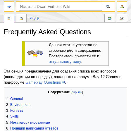
поиск
ещё
Frequently Asked Questions
Перейти
Перейти
Данная статья устарела по
к
к
строению и/или содержанию.
навигации
поиску
Постарайтесь привести её к
актуальному виду
.
Эта секция предназначена для создания списка всех вопросов
(впоследствии по порядку), заданных на форуме Bay 12 Games в
подфоруме
Gameplay Questions
.
Содержание
1
General
2
Environment
3
Fortress
4
Skills
5
Некатегоризированные
6
Принцип написания ответов