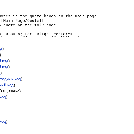
од
)
)
й код
)
й код
)
д
)
сходный код
)
ный код
)
 (защищено)
код
)
код
)