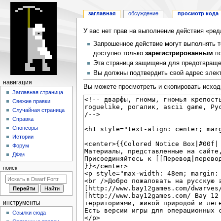
заглавная
обсуждение
просмотр кода
Перейти
Перейти
У вас нет прав на выполнение действия «ре
к
к
Запрошенное действие могут выполнять т
навигации
поиску
доступно только
зарегистрированным
по
Эта страница защищена для предотвращен
Вы должны подтвердить свой адрес элект
Н
навигация
Вы можете просмотреть и скопировать исход
а
Заглавная страница
Свежие правки
в
Случайная страница
и
Справка
г
Спонсоры
а
Истории
Форум
ц
ДФач
и
поиск
я
инструменты
Ссылки сюда