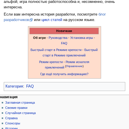
альфой, игра полностью работоспособна и, несомненно, очень
интересна.
Если вам интересна история разработки, посмотрите
блог
разработчиков
или
цикл статей
на русском языке.
Новичкам
Об игре
-
Руководства
-
Установка игры
-
FAQ
Быстрый старт в Режиме крепости
-
Быстрый
старт в Режиме приключений
Режим крепости
-
Режим искателя
(
Управление
)
приключений
Где ещё получить информацию?
Категория
:
FAQ
Н
действия на странице
персональные инструменты
навигация
о
создать
Заглавная страница
а
проекте
учётную
Свежие правки
в
запись
обсуждение
Случайная страница
и
войти
читать
Справка
г
просмотр
Спонсоры
кода
Истории