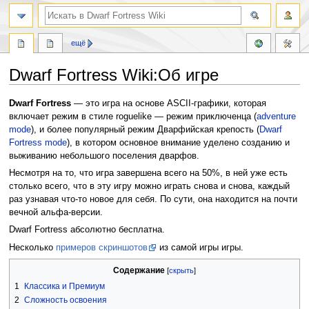
поиск
ещё
Dwarf Fortress Wiki
:
Об игре
Перейти
Перейти
Dwarf Fortress
— это игра на основе ASCII-графики, которая
к
к
включает режим в стиле roguelike — режим приключенца (
adventure
навигации
поиску
mode
), и более популярный режим Дварфийская крепость (
Dwarf
Fortress mode
), в котором основное внимание уделено созданию и
выживанию небольшого поселения дварфов.
Несмотря на то, что игра завершена всего на 50%, в ней уже есть
столько всего, что в эту игру можно играть снова и снова, каждый
раз узнавая что-то новое для себя. По сути, она находится на почти
вечной альфа-версии.
Dwarf Fortress абсолютно бесплатна.
Несколько
примеров скриншотов
из самой игры игры.
Содержание
1
Классика и Премиум
2
Сложность освоения