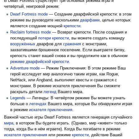
В Dwarf Fortress существует три основных режима игры и
четвёртый, неигровой режим:
Dwarf Fortress mode
— Создание дварфийской крепости: в этом
режиме вы руководите несколькими
дварфами
, целью которых
является создание мощной
крепости
.
Reclaim fortress mode
— Возврат крепости. После создания и
последующей
потери
крепости
, вы можете создать команду
вооружённых
дварфов для
сражения
с монстрами,
захватившими брошенное поселение. Если выиграете битву,
крепость станет вашей снова и вы продолжите как в обычном
режиме дварфийской крепости
.
Adventure mode
— Режим Приключения: В этом режиме Ваш
герой исследует мир аналогично таким играм, как Rogue,
NetHack, или Angband, выполняет квесты и сражается с
монстрами. В режиме искателя приключения Вы сможете
раскрыть детали
легенд
Вашего мира.
Legends
— Легенды: В четвёртом режиме Вы можете узнать
больше о
легендах
Вашего мира, которые Вы обнаружили играя
в режиме
искателя приключения
.
Важной частью игры Dwarf Fortress является генерация случайного
мира
, в котором Вы будете играть. (Однако, мир «живет» только
тогда, когда Вы в нём играете). Когда Вы погибаете в режиме
искателя приключения
или режиме
крепости
, действие Вашей